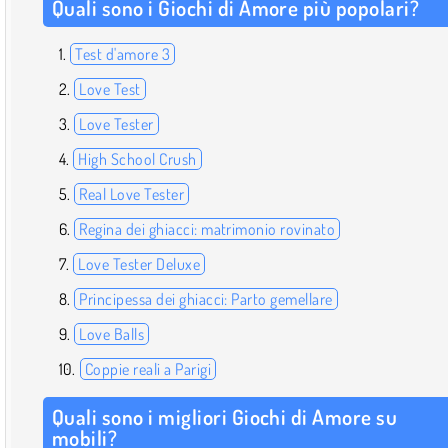
Quali sono i Giochi di Amore più popolari?
Test d'amore 3
Love Test
Love Tester
High School Crush
Real Love Tester
Regina dei ghiacci: matrimonio rovinato
Love Tester Deluxe
Principessa dei ghiacci: Parto gemellare
Love Balls
Coppie reali a Parigi
Quali sono i migliori Giochi di Amore su
mobili?