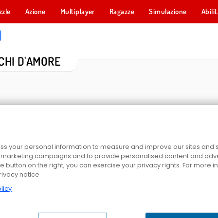
zzle
Azione
Multiplayer
Ragazze
Simulazione
Abili
CHI D'AMORE
s your personal information to measure and improve our sites and s
r marketing campaigns and to provide personalised content and adver
he button on the right, you can exercise your privacy rights. For more 
High School Crush
Real Love Tester
Principessa dei ghiacci: P
rivacy notice
licy