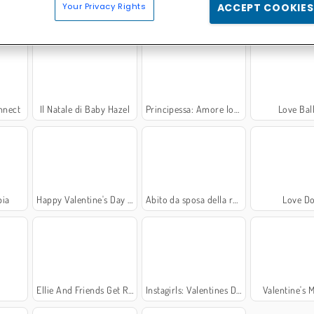
Your Privacy Rights
ACCEPT COOKIES
Appuntamento romantico
Coppie reali a Parigi
Love Pi
nnect
Il Natale di Baby Hazel
Principessa: Amore lontano
Love Bal
pia
Happy Valentine's Day Coloring Book
Abito da sposa della regina dei draghi
Love Do
Ellie And Friends Get Ready For First Date
Instagirls: Valentines Dress-Up
Valentine's 