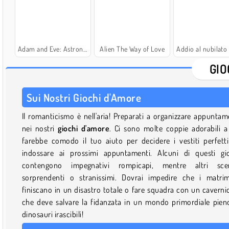
Adam and Eve: Astronaut
Alien The Way of Love
Addio al nubilato della pri
GIO
Sui Nostri Giochi d'Amore
Il romanticismo è nell'aria! Preparati a organizzare appuntam
nei nostri
giochi d'amore
. Ci sono molte coppie adorabili a
farebbe comodo il tuo aiuto per decidere i vestiti perfett
indossare ai prossimi appuntamenti. Alcuni di questi gi
contengono impegnativi rompicapi, mentre altri scen
sorprendenti o stranissimi. Dovrai impedire che i matri
finiscano in un disastro totale o fare squadra con un caverni
che deve salvare la fidanzata in un mondo primordiale pien
dinosauri irascibili!