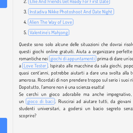
Ellie And Friends Get Ready For First Date
Instadiva Nikke Photoshoot And Date Night
Alien The Way of Love
Valentine's Mahjong
Queste sono solo alcune delle situazioni che dovrai risol
questi giochi online gratuiti. Aiuta a organizzare perfette
romantiche nei
giochi di appuntamenti
prima di dare un'o
a
Love Tester
. Ispirato alle macchine da sala giochi, popo
quasi cent'anni, potrebbe aiutarti a dare una svolta alla t
amorosa. Ricordati di non prendere troppo sul serio i suoi ri
Dopotutto, l'amore non è una scienza esatta!
Se cerchi un gioco adorabile ma anche impegnativo,
un
gioco di baci
. Riuscirai ad aiutare tutti, da giovani 
studenti universitari, a godersi un bacio segreto senz
scoprire?