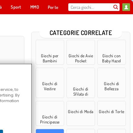
tà
Sport
MMO
Per te
CATEGORIE CORRELATE
Giochi per
Giochi de Avie
Giochi con
Bambini
Pocket
Baby Hazel
Giochi di
Giochi di
Vestire
Bellezza
Giochi di
ervice, to
Sfilata di
tising. By
moda
information
arto gemellare
accessori
Giochi di Moda
Giochi di Torte
Giochi di
Principesse