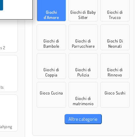
ns
Giochi
Giochi di Baby
Giochi di
d'Amore
Sitter
Trucco
Giochi di
Giochi di
Giochi Di
Bambole
Parrucchiere
Neonati
ls 2
Giochi di
Giochi di
Giochi di
Coppia
Pulizia
Rinnovo
ts
Gioco Cucina
Gioco Sushi
Giochi di
matrimonio
Altre categorie
Mahjong