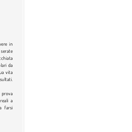
vere in
 serate
cchiata
lari da
ua vita
sultati.
 prova
reali a
a farsi