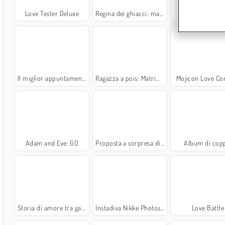
Love Tester Deluxe
Regina dei ghiacci: matrimonio rovinato
Love Balls
Il miglior appuntamento
Ragazza a pois: Matrimonio rovinato
Mojicon Love Co
Adam and Eve: GO
Proposta a sorpresa di Bonnie
Album di cop
Storia di amore tra gatti
Instadiva Nikke Photoshoot And Date Night
Love Battle