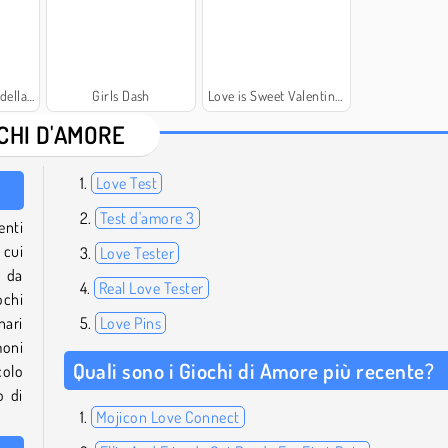
ncipessa
Girls Dash
Love is Sweet Valentine 2
CHI D'AMORE
Love Test
Test d'amore 3
enti
 cui
Love Tester
i da
Real Love Tester
ochi
ari
Love Pins
moni
Quali sono i Giochi di Amore più recente?
colo
o di
Mojicon Love Connect