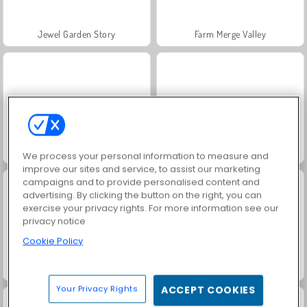
Jewel Garden Story
Farm Merge Valley
Masha and the Bear: Meadows
Royal Story
We process your personal information to measure and
improve our sites and service, to assist our marketing
campaigns and to provide personalised content and
advertising. By clicking the button on the right, you can
exercise your privacy rights. For more information see our
privacy notice
Cookie Policy
Scala 40
Juice Merge
Your Privacy Rights
ACCEPT COOKIES