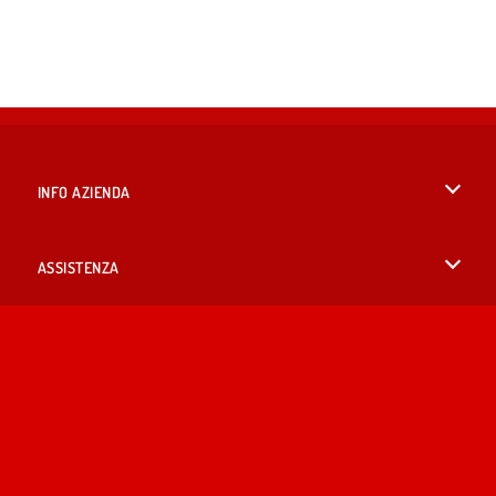
INFO AZIENDA
Condizioni di utilizzo
ASSISTENZA
La nostra tutela della privacy
Aiuto
LINGUE
Cookies
English
Consenso sui Cookie
British English
Copyright © 2026 SPIL GAMES Tutti i diritti riservati.