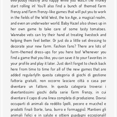
everybody healthy and happy while you watch the money
start rolling in! You'll also find a bunch of themed Farm
Frenzy and Farm Frenzy-like games that will put you to work
in the fields of the Wild West, the Ice Age, a magical realm,
and even an underwater world. Baby Hazel also shows up in
her own game to take care of some tasty tomatoes.
Wannabe vets can try their hand at treating livestock and
helping them feel better. Or just do a little set dressing to
decorate your new farm. Fashion fans? There are lots of
farm-themed dress-ups for you here too! Whenever you
find a game that you like, you can save it to your favorites in
your profile and play it later. Just don't forget to check back
here from time to time for all of the new games that are
added regularly!In questa categoria di giochi di gestione
fattoria gratuiti, non occorre lasciare città o casa per
diventare un fattore. In questa categoria troverai i
divertentissimi giochi della serie Farm Frenzy, in cui
diventare il capo di una linea completa di produzione. Dovrai
occuparti di animali da reddito (polli, pecore e mucche) e
prodotti finali (torte, lana, burro e formaggio). Mantieni gli
animali felici e in salute e ottieni guadagni eccezionali!