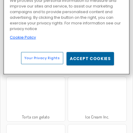
We process your personal information to measure and
improve our sites and service, to assist our marketing
campaigns and to provide personalised content and
advertising. By clicking the button on the right, you can
Gelato alla vaniglia: Cucina con Sara
Sara's Cooking Class: Gelato Sundae
exercise your privacy rights. For more information see our
privacy notice
Nuovi
Cookie Policy
Your Privacy Rights
ACCEPT COOKIES
Bignè di gelato: Cucina con Sara
Pancake con gelato
Torta con gelato
Ice Cream Inc.