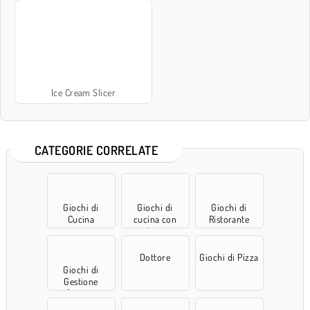
Ice Cream Slicer
CATEGORIE CORRELATE
Giochi di
Giochi di
Giochi di
Cucina
cucina con
Ristorante
Sara
Dottore
Giochi di Pizza
Giochi di
Gestione
fattoria