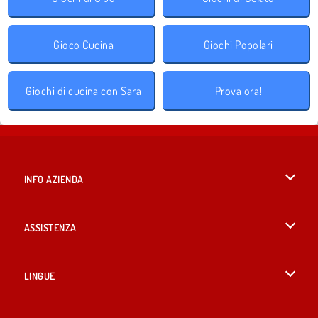
Gioco Cucina
Giochi Popolari
Giochi di cucina con Sara
Prova ora!
INFO AZIENDA
Condizioni di utilizzo
ASSISTENZA
La nostra tutela della privacy
Aiuto
LINGUE
Cookies
English