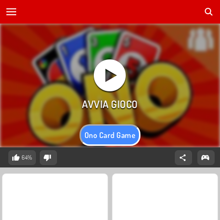
Ono Card Game
64%