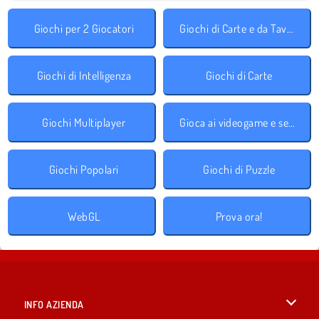
Giochi per 2 Giocatori
Giochi di Carte e da Tavolo
Giochi di Intelligenza
Giochi di Carte
Giochi Multiplayer
Gioca ai videogame e segui le direttive!
Giochi Popolari
Giochi di Puzzle
WebGL
Prova ora!
INFO AZIENDA