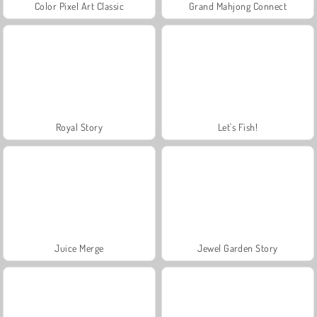
Color Pixel Art Classic
Grand Mahjong Connect
Royal Story
Let's Fish!
Juice Merge
Jewel Garden Story