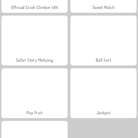
Offroad Crash Climber 4X4
Sweet Match
Safari Story Mahjong
Ball Sort
Pop Fruit
Jackpot