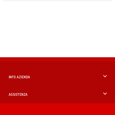
INFO AZIENDA
Condizioni di utilizzo
ASSISTENZA
La nostra tutela della privacy
Aiuto
LINGUE