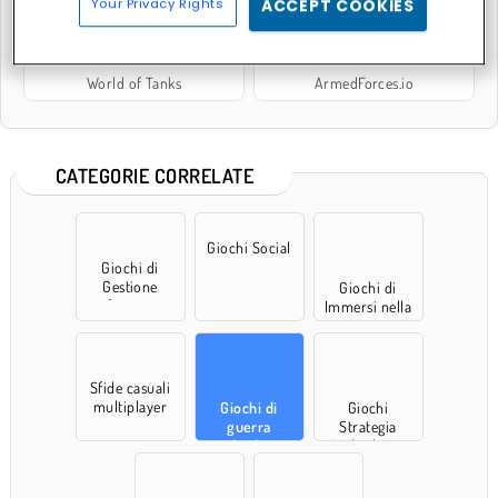
Your Privacy Rights
ACCEPT COOKIES
World of Tanks
ArmedForces.io
CATEGORIE CORRELATE
Giochi Social
Giochi di
Gestione
Giochi di
fattoria
Immersi nella
natura
Sfide casuali
multiplayer
Giochi di
Giochi
guerra
Strategia
multiplayer
Multiplayer