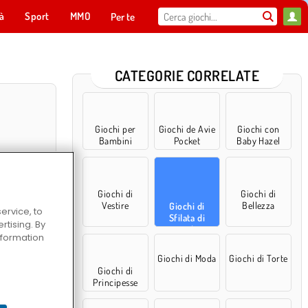
tà
Sport
MMO
Per te
CATEGORIE CORRELATE
Giochi per
Giochi de Avie
Giochi con
Bambini
Pocket
Baby Hazel
Giochi di
Giochi di
Vestire
Bellezza
Giochi di
ervice, to
Sfilata di
tising. By
moda
ll Dress Up
information
accessori
Giochi di Moda
Giochi di Torte
Giochi di
Principesse