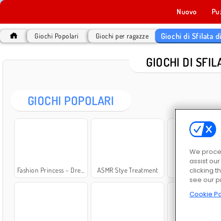
Nuovo
Pu
Giochi di Sfilata 
Giochi Popolari
Giochi per ragazze
GIOCHI DI SFI
GIOCHI POPOLARI
We proces
assist ou
Fashion Princess - Dress Up for Girls
ASMR Stye Treatment
Extreme Makeo
clicking t
see our p
Cookie Po