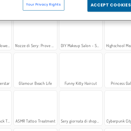
Your Privacy Rights
ACCEPT COOKIES
c
Back to School Uniforms Edition
Barbiemania
From Nerd To Schoo
Fashion
Nozze di Sery: Prove dell'abito
DIY Makeup Salon - Spa Makeover Studio
Highschool Mean
erstar
Glamour Beach Life
Funny Kitty Haircut
Princess Ga
 School
ASMR Tattoo Treatment
Sery giornata di shopping
Cyberpunk Cit