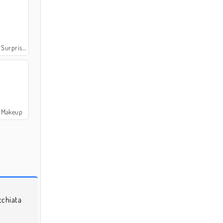
rise Dolls
s Makeup
cchiata