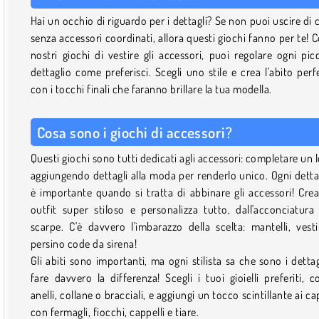
Hai un occhio di riguardo per i dettagli? Se non puoi uscire di 
senza accessori coordinati, allora questi giochi fanno per te! C
nostri giochi di vestire gli accessori, puoi regolare ogni pic
dettaglio come preferisci. Scegli uno stile e crea l'abito perf
con i tocchi finali che faranno brillare la tua modella.
Cosa sono i giochi di accessori?
Questi giochi sono tutti dedicati agli accessori: completare un 
aggiungendo dettagli alla moda per renderlo unico. Ogni detta
è importante quando si tratta di abbinare gli accessori! Cre
outfit super stiloso e personalizza tutto, dall'acconciatura 
scarpe. C'è davvero l'imbarazzo della scelta: mantelli, vesti
persino code da sirena!
Gli abiti sono importanti, ma ogni stilista sa che sono i dettag
fare davvero la differenza! Scegli i tuoi gioielli preferiti, 
anelli, collane o bracciali, e aggiungi un tocco scintillante ai cap
con fermagli, fiocchi, cappelli e tiare.