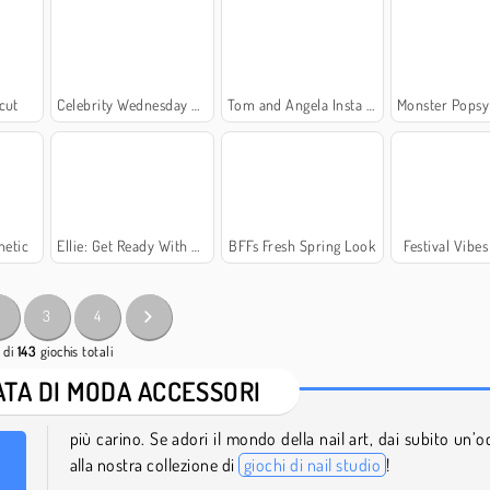
cut
Celebrity Wednesday Addams Style
Tom and Angela Insta Fashion
Monster Popsy Surp
hetic
Ellie: Get Ready With Me 2
BFFs Fresh Spring Look
Festival Vibe
2
3
4
di
143
giochis totali
LATA DI MODA ACCESSORI
più carino. Se adori il mondo della nail art, dai subito un’o
alla nostra collezione di
giochi di nail studio
!