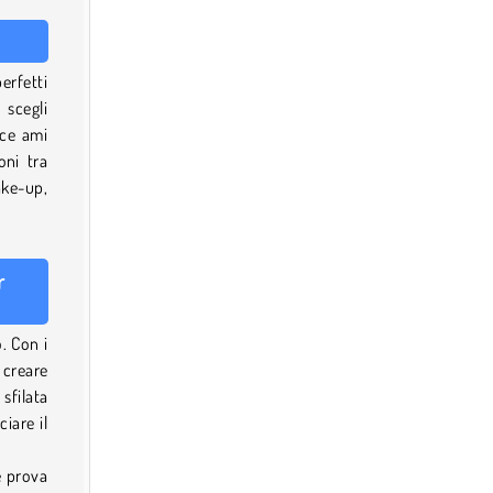
erfetti
 scegli
ece ami
oni tra
ake-up,
r
o. Con i
 creare
sfilata
ciare il
e prova