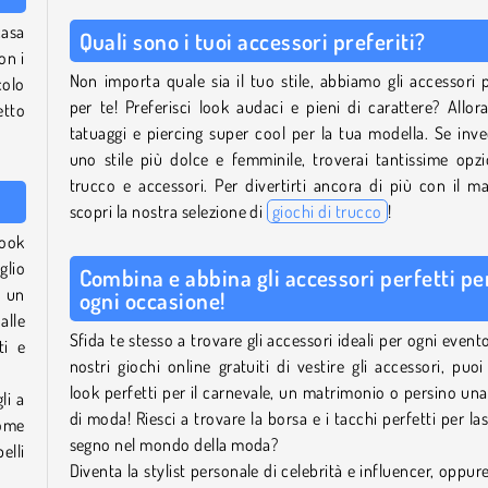
casa
Quali sono i tuoi accessori preferiti?
on i
Non importa quale sia il tuo stile, abbiamo gli accessori p
colo
per te! Preferisci look audaci e pieni di carattere? Allora
etto
tatuaggi e piercing super cool per la tua modella. Se inv
uno stile più dolce e femminile, troverai tantissime opzi
trucco e accessori. Per divertirti ancora di più con il m
scopri la nostra selezione di
giochi di trucco
!
look
glio
Combina e abbina gli accessori perfetti pe
a un
ogni occasione!
alle
Sfida te stesso a trovare gli accessori ideali per ogni event
ti e
nostri giochi online gratuiti di vestire gli accessori, puoi
look perfetti per il carnevale, un matrimonio o persino una 
li a
di moda! Riesci a trovare la borsa e i tacchi perfetti per las
come
segno nel mondo della moda?
elli
Diventa la stylist personale di celebrità e influencer, oppur