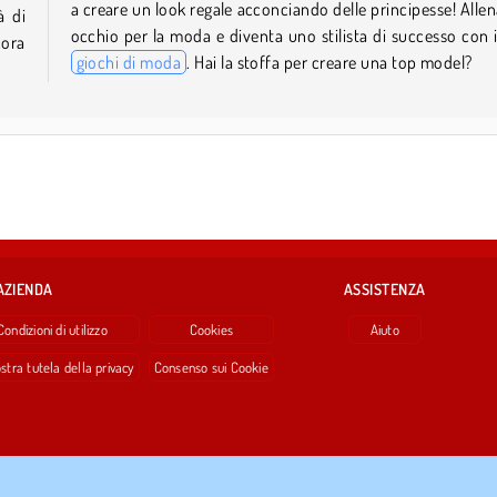
a creare un look regale acconciando delle principesse! Allena
à di
occhio per la moda e diventa uno stilista di successo con i
cora
giochi di moda
. Hai la stoffa per creare una top model?
AZIENDA
ASSISTENZA
Condizioni di utilizzo
Cookies
Aiuto
stra tutela della privacy
Consenso sui Cookie
Copyright © 2026 SPIL GAMES Tutti i diritti riservati.