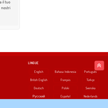
 il tuo
 nostri
LINGUE
English
Bahasa Indonesia
Português
British English
Français
Türkçe
Deutsch
Polski
Svenska
Русский
Español
Nederlands