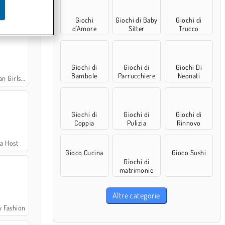
l Popular
Giochi
Giochi di Baby
Giochi di
d'Amore
Sitter
Trucco
Giochi di
Giochi di
Giochi Di
Bambole
Parrucchiere
Neonati
 Girls 3
Giochi di
Giochi di
Giochi di
Coppia
Pulizia
Rinnovo
la Host
Gioco Cucina
Gioco Sushi
Giochi di
matrimonio
Altre categorie
y Fashion