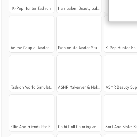
K-Pop Hunter Fashion
Hair Salon: Beauty Salon
Fashion Holi
Anime Couple: Avatar Maker
Fashionista Avatar Studio Dress Up
K-Pop Hunter Halloween 
Fashion World Simulator
ASMR Makeover & Makeup Studio
ASMR Beauty Sup
Ellie And Friends Pre Fall Outfit
Chibi Doll Coloring and Dress Up
Sort And Style: Back To