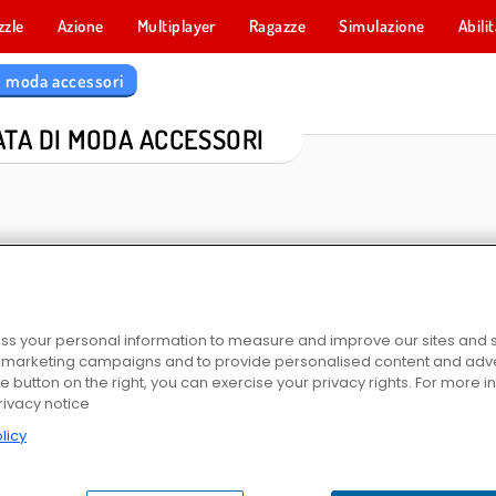
zzle
Azione
Multiplayer
Ragazze
Simulazione
Abili
di moda accessori
LATA DI MODA ACCESSORI
s your personal information to measure and improve our sites and s
r marketing campaigns and to provide personalised content and adver
ver
Billionaire Wife Dress Up Game
Fashion Makeover Dash
Idol Livestream: Do
he button on the right, you can exercise your privacy rights. For more 
rivacy notice
licy