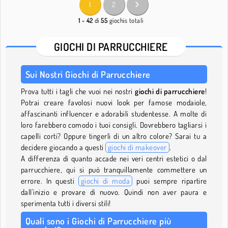
1
2
1 - 42
di
55
giochis totali
GIOCHI DI PARRUCCHIERE
Sui Nostri Giochi di Parrucchiere
Prova tutti i tagli che vuoi nei nostri
giochi di parrucchiere
!
Potrai creare favolosi nuovi look per famose modaiole,
affascinanti influencer e adorabili studentesse. A molte di
loro farebbero comodo i tuoi consigli. Dovrebbero tagliarsi i
capelli corti? Oppure tingerli di un altro colore? Sarai tu a
decidere giocando a questi
giochi di makeover
.
A differenza di quanto accade nei veri centri estetici o dal
parrucchiere, qui si può tranquillamente commettere un
errore. In questi
giochi di moda
puoi sempre ripartire
dall'inizio e provare di nuovo. Quindi non aver paura e
sperimenta tutti i diversi stili!
Quali sono i Giochi di Parrucchiere più