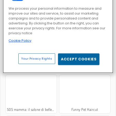
We process your personal information to measure and
improve our sites and service, to assist our marketing
campaigns and to provide personalised content and
advertising. By clicking the button on the right, you can
Tom and Angela Insta Fashion
Cyberpunk City Fashion
exercise your privacy rights. For more information see our
privacy notice
Cookie Policy
Your Privacy Rights
ACCEPT COOKIES
Principessa: nuovo taglio di capelli
Santa Haircut
SOS mamma: il salone di bellezza
Funny Pet Haircut