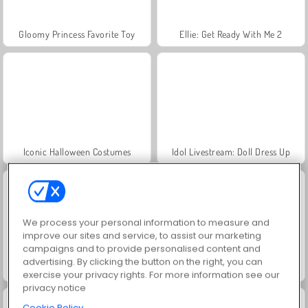
Gloomy Princess Favorite Toy
Ellie: Get Ready With Me 2
Iconic Halloween Costumes
Idol Livestream: Doll Dress Up
We process your personal information to measure and
improve our sites and service, to assist our marketing
campaigns and to provide personalised content and
advertising. By clicking the button on the right, you can
Funny Heroes Emergency
Fashion Makeover Dash
exercise your privacy rights. For more information see our
privacy notice
Cookie Policy