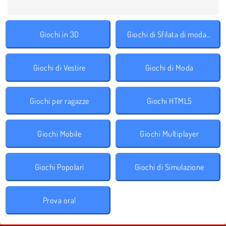
Giochi in 3D
Giochi di Sfilata di moda accessori
Giochi di Vestire
Giochi di Moda
Giochi per ragazze
Giochi HTML5
Giochi Mobile
Giochi Multiplayer
Giochi Popolari
Giochi di Simulazione
Prova ora!