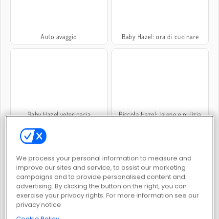
Autolavaggio
Baby Hazel: ora di cucinare
Baby Hazel veterinaria
Piccola Hazel: Igiene e pulizia
We process your personal information to measure and
improve our sites and service, to assist our marketing
campaigns and to provide personalised content and
advertising. By clicking the button on the right, you can
Divertimento con la piccola Hazel
Ice Queen: Home Recovery
exercise your privacy rights. For more information see our
privacy notice
Cookie Policy