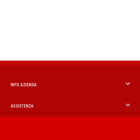
INFO AZIENDA
Condizioni di utilizzo
ASSISTENZA
La nostra tutela della privacy
Aiuto
LINGUE
Cookies