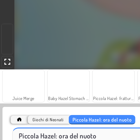
Juice Merge
Baby Hazel Stomach Care
Piccola Hazel: frattura alla mano
Piccola Hazel: ora del nuoto
Giochi di Neonati
Princesses: Breakup Drama
Pou
Piccola Hazel: ora del nuoto