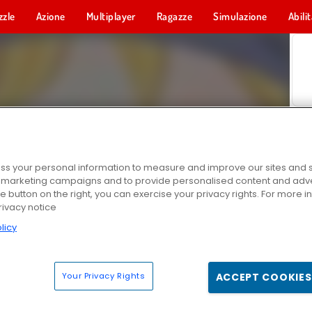
zzle
Azione
Multiplayer
Ragazze
Simulazione
Abili
s your personal information to measure and improve our sites and s
r marketing campaigns and to provide personalised content and adver
he button on the right, you can exercise your privacy rights. For more 
rivacy notice
licy
Your Privacy Rights
ACCEPT COOKIES