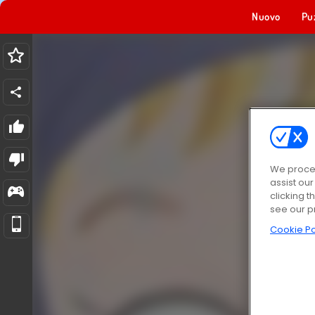
Nuovo
Pu
We proces
assist ou
clicking t
see our p
Cookie Po