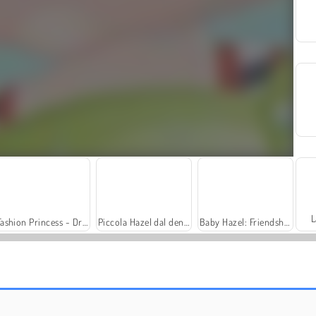
L
Fashion Princess - Dress Up for Girls
Piccola Hazel dal dentista
Baby Hazel: Friendship Day
Simulatore di cavallo 3D
Bob la lumaca 7: Storia fantasy