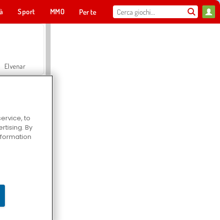
tà
Sport
MMO
Per te
Elvenar
ervice, to
tising. By
Hospital Surgeon Doctor Game
information
Offroad Crash Climber 4X4