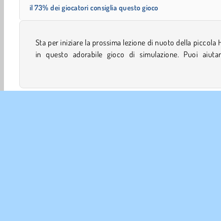
il 73% dei giocatori consiglia questo gioco
Sta per iniziare la prossima lezione di nuoto della piccola 
mettere in borsa il costume, i giocattoli galleggianti e 
in questo adorabile gioco di simulazione. Puoi aiutar
Neonati
Baby Hazel
Baby Sitter
Babysitting
INFO 
La no