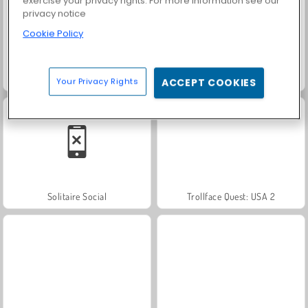
exercise your privacy rights. For more information see our
privacy notice
Cookie Policy
Farm Merge Valley
Heroes of Myths
Your Privacy Rights
ACCEPT COOKIES
Solitaire Social
Trollface Quest: USA 2