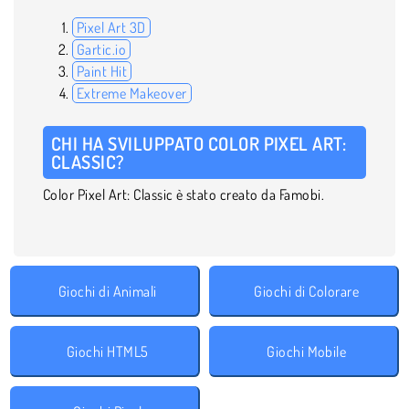
Pixel Art 3D
Gartic.io
Paint Hit
Extreme Makeover
CHI HA SVILUPPATO COLOR PIXEL ART:
CLASSIC?
Color Pixel Art: Classic è stato creato da Famobi.
Giochi di Animali
Giochi di Colorare
Giochi HTML5
Giochi Mobile