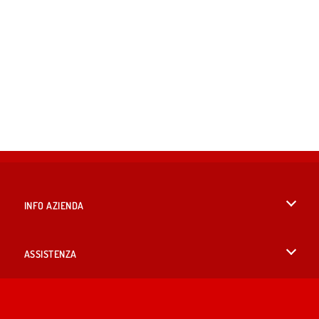
INFO AZIENDA
Condizioni di utilizzo
ASSISTENZA
La nostra tutela della privacy
Aiuto
LINGUE