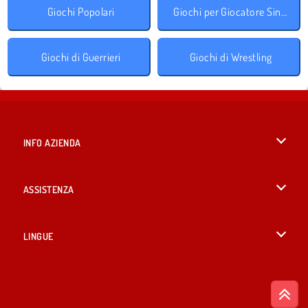
Giochi Popolari
Giochi per Giocatore Singolo
Giochi di Guerrieri
Giochi di Wrestling
INFO AZIENDA
Condizioni di utilizzo
ASSISTENZA
La nostra tutela della privacy
Aiuto
LINGUE
Cookies
English
Consenso sui Cookie