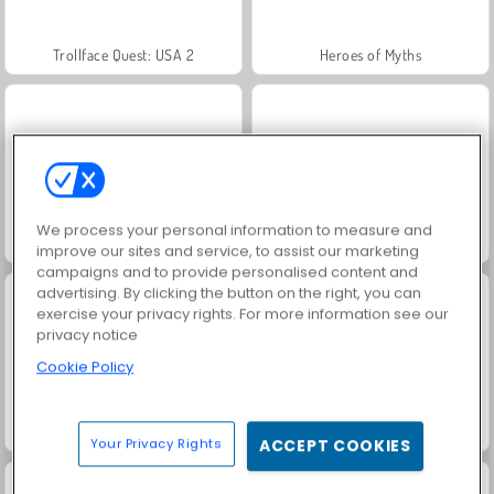
Trollface Quest: USA 2
Heroes of Myths
We process your personal information to measure and
Kung fu: sfida finale
Jewel Garden Story
improve our sites and service, to assist our marketing
campaigns and to provide personalised content and
advertising. By clicking the button on the right, you can
exercise your privacy rights. For more information see our
privacy notice
Cookie Policy
Masha and the Bear: Meadows
Juice Merge
Your Privacy Rights
ACCEPT COOKIES