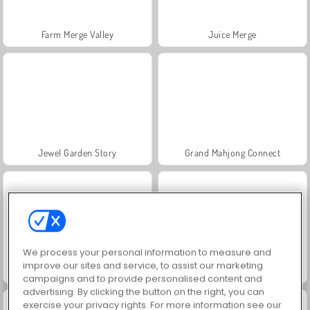
Farm Merge Valley
Juice Merge
Jewel Garden Story
Grand Mahjong Connect
We process your personal information to measure and
improve our sites and service, to assist our marketing
Fashion Princess - Dress Up for Girls
Masha and the Bear: Meadows
campaigns and to provide personalised content and
advertising. By clicking the button on the right, you can
exercise your privacy rights. For more information see our