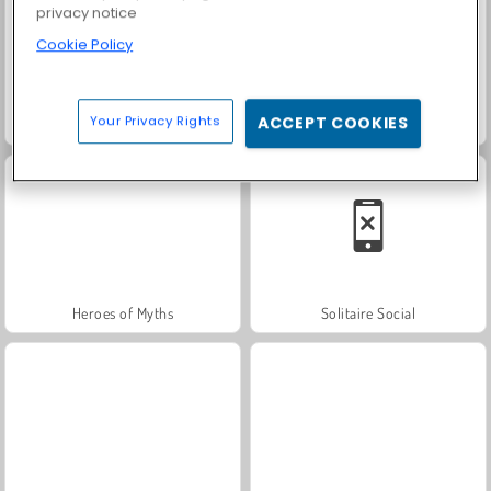
privacy notice
Cookie Policy
Your Privacy Rights
ACCEPT COOKIES
Scala 40
Royal Story
Heroes of Myths
Solitaire Social