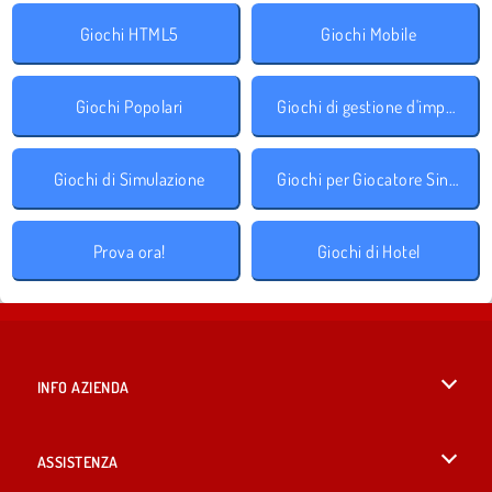
Giochi HTML5
Giochi Mobile
Giochi Popolari
Giochi di gestione d'impresa
Giochi di Simulazione
Giochi per Giocatore Singolo
Prova ora!
Giochi di Hotel
INFO AZIENDA
Condizioni di utilizzo
ASSISTENZA