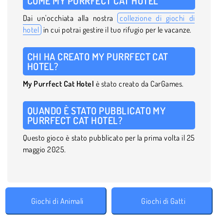
COME MY PURRFECT CAT HOTEL
Dai un'occhiata alla nostra
collezione di giochi di
hotel
in cui potrai gestire il tuo rifugio per le vacanze.
CHI HA CREATO MY PURRFECT CAT
HOTEL?
My Purrfect Cat Hotel
è stato creato da CarGames.
QUANDO È STATO PUBBLICATO MY
PURRFECT CAT HOTEL?
Questo gioco è stato pubblicato per la prima volta il 25
maggio 2025.
Giochi di Animali
Giochi di Gatti