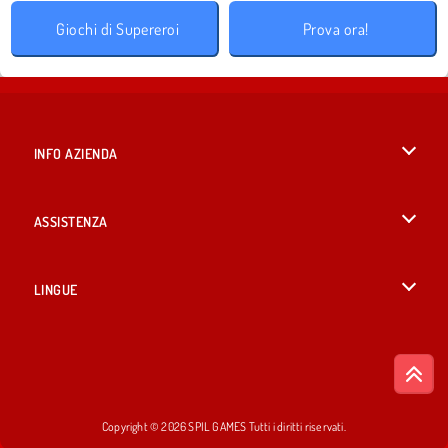
Giochi di Supereroi
Prova ora!
INFO AZIENDA
Condizioni di utilizzo
ASSISTENZA
La nostra tutela della privacy
Aiuto
LINGUE
Cookies
English
Consenso sui Cookie
British English
Copyright © 2026 SPIL GAMES Tutti i diritti riservati.