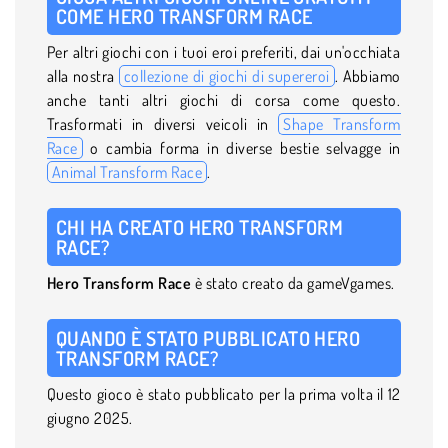
COME HERO TRANSFORM RACE
Per altri giochi con i tuoi eroi preferiti, dai un'occhiata
alla nostra
collezione di giochi di supereroi
. Abbiamo
anche tanti altri giochi di corsa come questo.
Trasformati in diversi veicoli in
Shape Transform
Race
o cambia forma in diverse bestie selvagge in
Animal Transform Race
.
CHI HA CREATO HERO TRANSFORM
RACE?
Hero Transform Race
è stato creato da gameVgames.
QUANDO È STATO PUBBLICATO HERO
TRANSFORM RACE?
Questo gioco è stato pubblicato per la prima volta il 12
giugno 2025.