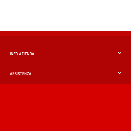
INFO AZIENDA
Condizioni di utilizzo
ASSISTENZA
La nostra tutela della privacy
Aiuto
LINGUE
Cookies
English
Consenso sui Cookie
British English