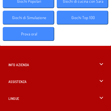
Giochi Popolari
Giochi di cucina con Sara
Giochi di Simulazione
Giochi Top 100
Prova ora!
INFO AZIENDA
Condizioni di utilizzo
ASSISTENZA
La nostra tutela della privacy
Aiuto
LINGUE
Cookies