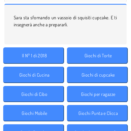
Sara sta sfornando un vassoio di squisiti cupcake. E ti
insegnerà anche a prepararli.
Il N° 1 di 2018
Giochi di Torte
Giochi di Cucina
Giochi di cupcake
Giochi di Cibo
Giochi per ragazze
Giochi Mobile
Giochi Punta e Clicca