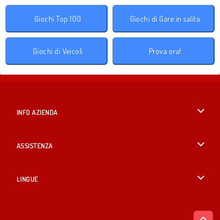
Giochi Top 100
Giochi di Gare in salita
Giochi di Veicoli
Prova ora!
INFO AZIENDA
Condizioni di utilizzo
ASSISTENZA
La nostra tutela della privacy
Aiuto
LINGUE
Cookies
English