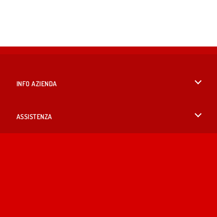
INFO AZIENDA
Condizioni di utilizzo
ASSISTENZA
La nostra tutela della privacy
Aiuto
LINGUE
Cookies
English
Consenso sui Cookie
British English
Copyright © 2026 SPIL GAMES Tutti i diritti riservati.