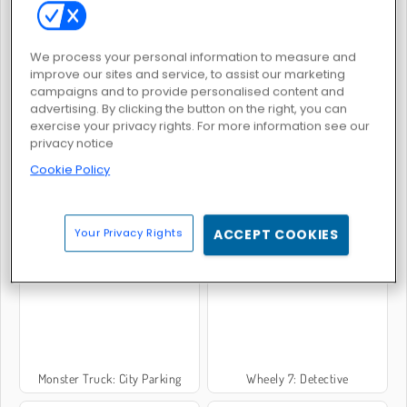
We process your personal information to measure and
improve our sites and service, to assist our marketing
Moto X3M 5: Festa in piscina
Ado Stunt Car
campaigns and to provide personalised content and
advertising. By clicking the button on the right, you can
exercise your privacy rights. For more information see our
privacy notice
Cookie Policy
Your Privacy Rights
ACCEPT COOKIES
Simulatore di corsa di camion 3D
Real Car Parking
Monster Truck: City Parking
Wheely 7: Detective