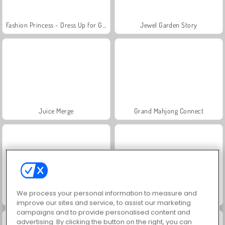
Fashion Princess - Dress Up for Girls
Jewel Garden Story
Juice Merge
Grand Mahjong Connect
We process your personal information to measure and
Masha and the Bear: Meadows
Scala 40
improve our sites and service, to assist our marketing
campaigns and to provide personalised content and
advertising. By clicking the button on the right, you can