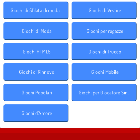
Giochi di Sfilata di moda accessori
Giochi di Vestire
Giochi di Moda
Giochi per ragazze
Giochi HTML5
Giochi di Trucco
Giochi di Rinnovo
Giochi Mobile
Giochi Popolari
Giochi per Giocatore Singolo
Giochi d'Amore