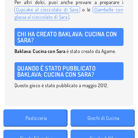
Per altri dolci, puoi anche provare a preparare i
Cupcake al cioccolato di Sara
o le
Ciambelle con
glassa al cioccolato di Sara
.
CHI HA CREATO BAKLAVA: CUCINA CON
SARA?
Baklava: Cucina con Sara
è stato creato da Agame.
QUANDO È STATO PUBBLICATO
BAKLAVA: CUCINA CON SARA?
Questo gioco è stato pubblicato a maggio 2012.
Pasticceria
Giochi di Cucina