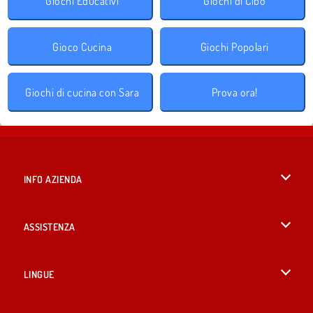
Giochi Educativi
Giochi di Cibo
Gioco Cucina
Giochi Popolari
Giochi di cucina con Sara
Prova ora!
INFO AZIENDA
Condizioni di utilizzo
ASSISTENZA
La nostra tutela della privacy
Aiuto
LINGUE
Cookies
English