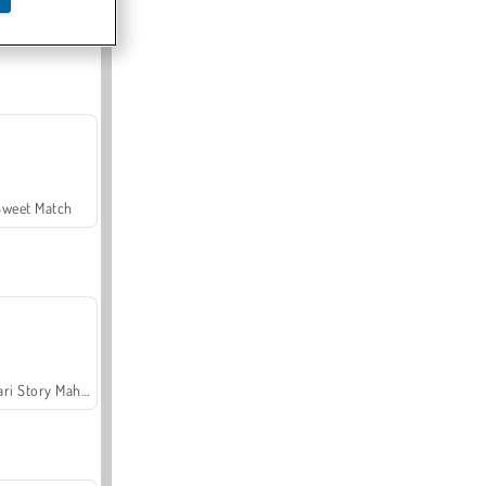
Offroad Crash Climber 4X4
Sweet Match
Safari Story Mahjong