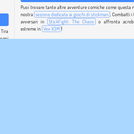
Puoi trovare tante altre avventure comiche come questa n
nostra
sezione dedicata ai giochi di stickman
. Combatti i 
avversari in
StickFight: The Chaos
o affronta acrob
estreme in
Vex X3M
!
 Tira
 ogni
Chi ha creato Thief Puzzle?
tole.
arco.
Thief Puzzle
è stato creato da TapNation e Famobi.
are a
Quando è stato pubblicato Thief Puzzle?
La versione web di questo gioco è stata pubblicata pe
re la
prima volta il 21 gennaio 2025. La versione per disposi
Evita
mobili è stata rilasciata per la prima volta nel gennaio del 2
che e
Popolare
Puzzle
Giocatore Singolo