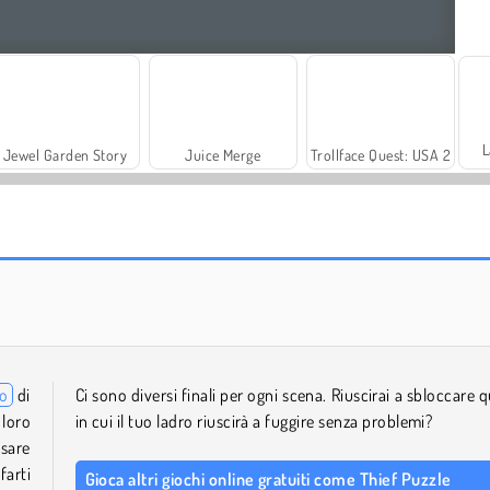
L
Jewel Garden Story
Juice Merge
Trollface Quest: USA 2
Prison Escape Online
Solitaire Social
o
di
Ci sono diversi finali per ogni scena. Riuscirai a sbloccare q
 loro
in cui il tuo ladro riuscirà a fuggire senza problemi?
ssare
farti
Gioca altri giochi online gratuiti come Thief Puzzle