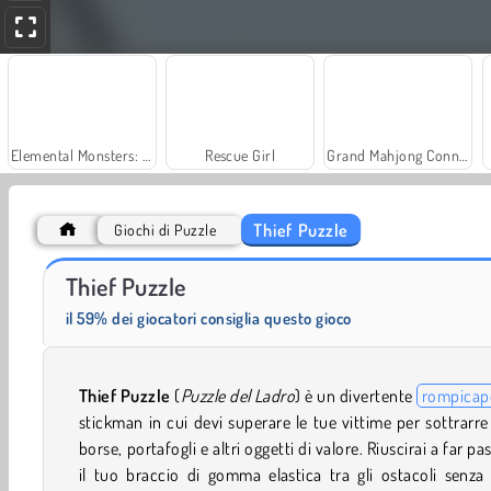
Elemental Monsters: Merge & Evolution
Rescue Girl
Grand Mahjong Connect
Thief Puzzle
Giochi di Puzzle
Masha and the Bear: Meadows
Scala 40
Thief Puzzle
il 59% dei giocatori consiglia questo gioco
Thief Puzzle
(
Puzzle del Ladro
) è un divertente
rompicap
stickman in cui devi superare le tue vittime per sottrarre
borse, portafogli e altri oggetti di valore. Riuscirai a far pa
il tuo braccio di gomma elastica tra gli ostacoli senza 