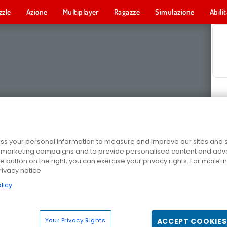
zzle
Azione
Multiplayer
Ragazze
Simulazione
Abili
s your personal information to measure and improve our sites and s
r marketing campaigns and to provide personalised content and adver
he button on the right, you can exercise your privacy rights. For more 
rivacy notice
licy
Your Privacy Rights
ACCEPT COOKIES