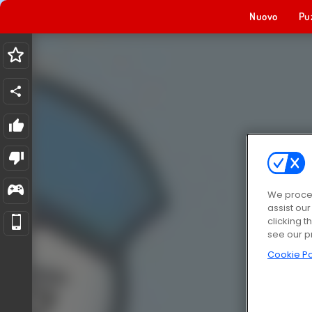
Nuovo
Pu
We proces
assist ou
clicking t
see our p
Cookie Po