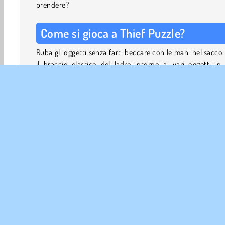
prendere?
Come si gioca a Thief Puzzle?
Ruba gli oggetti senza farti beccare con le mani nel sacco.
il braccio elastico del ladro intorno ai vari oggetti in
scenario. Avvolgi il braccio intorno ai barili e alle sca
Supera le porte e fai passare il braccio tra i cespugli del p
Afferra l'oggetto e la tua mano scatterà indietro per port
casa il bottino.
Assicurati che la tua mano non si impigli. Non afferra
vittima per sbaglio, altrimenti la scena finirà male per te! 
oggetti appuntiti, raggi laser, fiamme libere, scosse elettri
molto altro.
Intelligenza
HTML5
Giochi di Logica
Mobile