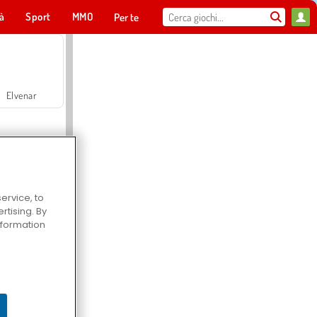
tà
Sport
MMO
Per te
Elvenar
ervice, to
tising. By
Hospital Surgeon Doctor Game
information