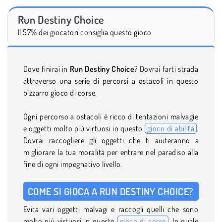
Run Destiny Choice
Il 57% dei giocatori consiglia questo gioco
Dove finirai in
Run Destiny Choice
? Dovrai farti strada
attraverso una serie di percorsi a ostacoli in questo
bizzarro gioco di corse.
Ogni percorso a ostacoli è ricco di tentazioni malvagie
e oggetti molto più virtuosi in questo
gioco di abilità
.
Dovrai raccogliere gli oggetti che ti aiuteranno a
migliorare la tua moralità per entrare nel paradiso alla
fine di ogni impegnativo livello.
COME SI GIOCA A RUN DESTINY CHOICE?
Evita vari oggetti malvagi e raccogli quelli che sono
molto più virtuosi in questo
gioco di corse
. In quale