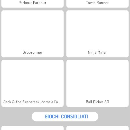
Parkour Parkour
Tomb Runner
Grubrunner
Ninja Miner
Jack & the Beansteak: corsa all'oro
Ball Picker 3D
GIOCHI CONSIGLIATI