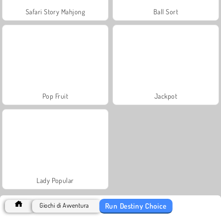
Safari Story Mahjong
Ball Sort
Pop Fruit
Jackpot
Lady Popular
Run Destiny Choice
Giochi di Avventura