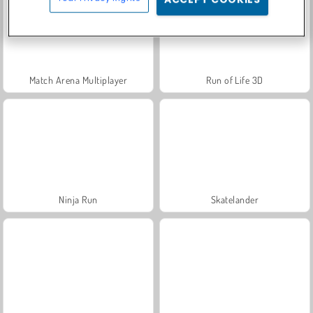
Match Arena Multiplayer
Run of Life 3D
Ninja Run
Skatelander