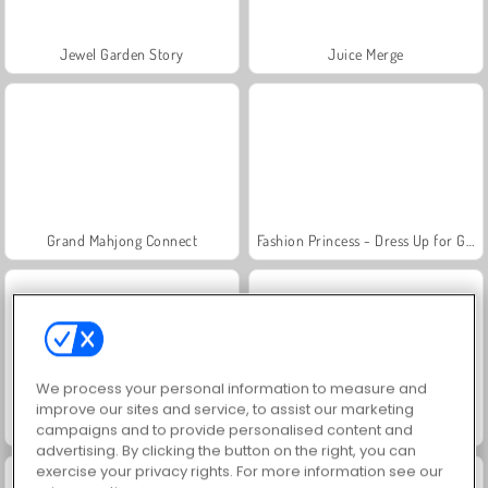
Jewel Garden Story
Juice Merge
Grand Mahjong Connect
Fashion Princess - Dress Up for Girls
We process your personal information to measure and
improve our sites and service, to assist our marketing
Masha and the Bear: Meadows
Scala 40
campaigns and to provide personalised content and
advertising. By clicking the button on the right, you can
exercise your privacy rights. For more information see our