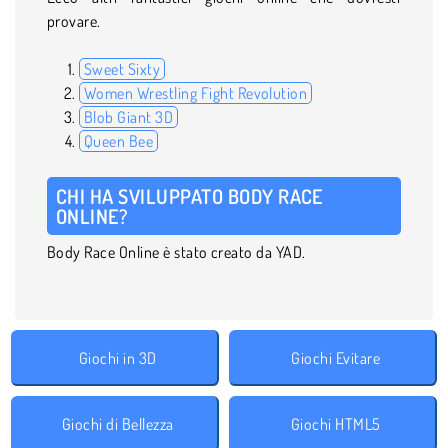
provare.
Sweet Sixty
Women Wrestling Fight Revolution
Blob Giant 3D
Queen Bee
CHI HA SVILUPPATO BODY RACE
ONLINE?
Body Race Online è stato creato da YAD.
Giochi in 3D
Giochi Evitare
Giochi di Bellezza
Giochi HTML5