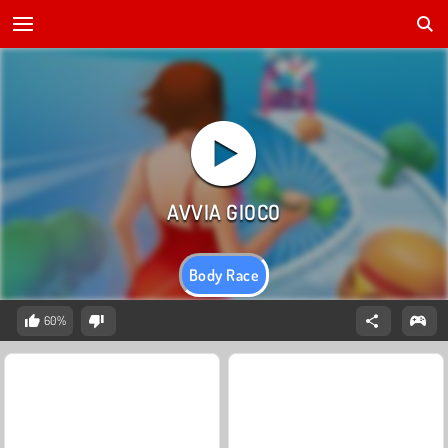
Body Race
60%