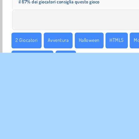
il 67% dei giocatori consiglia questo gioco
2 Giocatori
Avventura
Halloween
HTML5
Mo
Giochi di Vampiri
Zombi
INFO 
La no