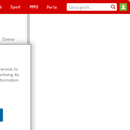
tà
Sport
MMO
Per te
Elvenar
ervice, to
tising. By
Hospital Surgeon Doctor Game
information
Offroad Crash Climber 4X4