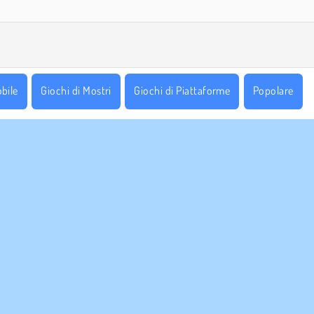
bile
Giochi di Mostri
Giochi di Piattaforme
Popolare
AZIENDA
ASSISTENZA
Condizioni di utilizzo
Cookies
Aiuto
stra tutela della privacy
Consenso sui Cookie