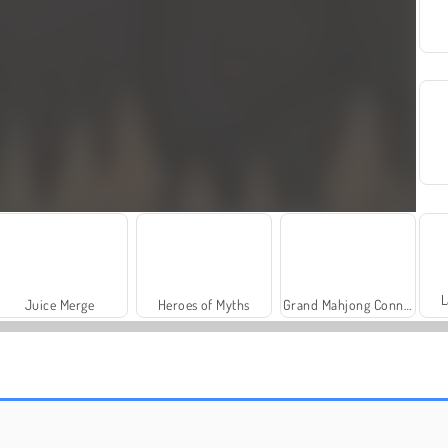
L
Juice Merge
Heroes of Myths
Grand Mahjong Connect
Farm Merge Valley
Solitaire Social