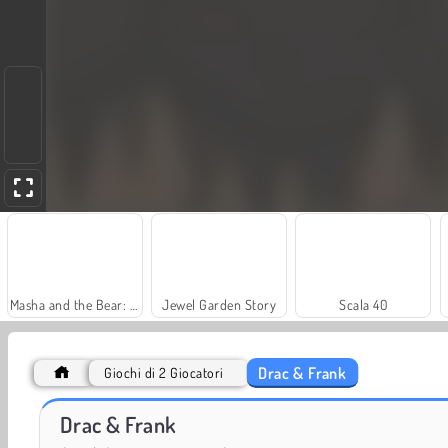
Masha and the Bear: Meadows
Jewel Garden Story
Scala 40
Drac & Frank
Giochi di 2 Giocatori
Trollface Quest: USA 2
Fashion Princess - Dress Up for Girls
Drac & Frank