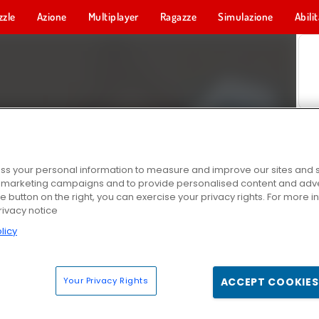
zzle
Azione
Multiplayer
Ragazze
Simulazione
Abili
s your personal information to measure and improve our sites and s
r marketing campaigns and to provide personalised content and adver
he button on the right, you can exercise your privacy rights. For more 
rivacy notice
licy
Your Privacy Rights
ACCEPT COOKIES