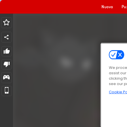
Nuovo
Pu
We proces
assist ou
clicking t
see our p
Cookie Po