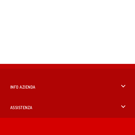
INFO AZIENDA
Condizioni di utilizzo
ASSISTENZA
La nostra tutela della privacy
Aiuto
LINGUE