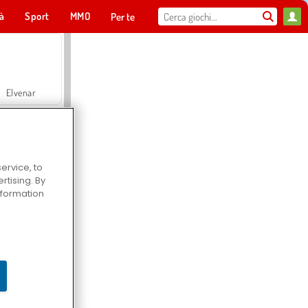
tà
Sport
MMO
Per te
Elvenar
ervice, to
tising. By
Hospital Surgeon Doctor Game
information
Offroad Crash Climber 4X4