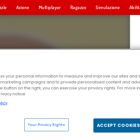
zzle
Azione
Multiplayer
Ragazze
Simulazione
Abili
s your personal information to measure and improve our sites and s
r marketing campaigns and to provide personalised content and adver
he button on the right, you can exercise your privacy rights. For more 
rivacy notice
licy
Your Privacy Rights
ACCEPT COOKIES