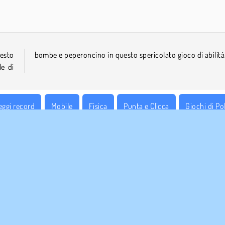
uesto
bombe e peperoncino in questo spericolato gioco di abilità
le di
eggi record
Mobile
Fisica
Punta e Clicca
Giochi di Pol
AZIENDA
ASSISTENZA
Condizioni di utilizzo
Cookies
Aiuto