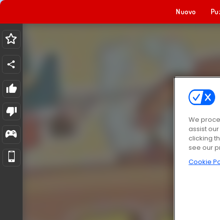
Nuovo
Pu
We proces
assist ou
clicking t
see our p
Cookie Po