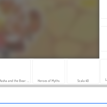
L
Masha and the Bear: Meadows
Heroes of Myths
Scala 40
Harvest Honors
Farm Merge Valley