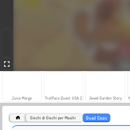
Juice Merge
Trollface Quest: USA 2
Jewel Garden Story
Quad Cops
Giochi di Giochi per Maschi
Grand Mahjong Connect
Fashion Princess - Dress Up for Girls