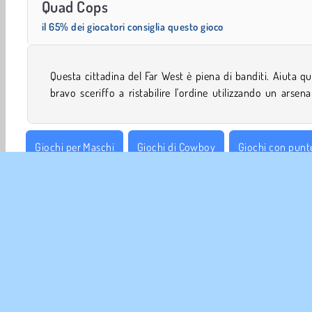
Quad Cops
il 65% dei giocatori consiglia questo gioco
Questa cittadina del Far West è piena di banditi. Aiuta q
bravo sceriffo a ristabilire l'ordine utilizzando un arsena
Giochi per Maschi
Giochi di Cowboy
Giochi con punt
Popolare
Abilità
INFO 