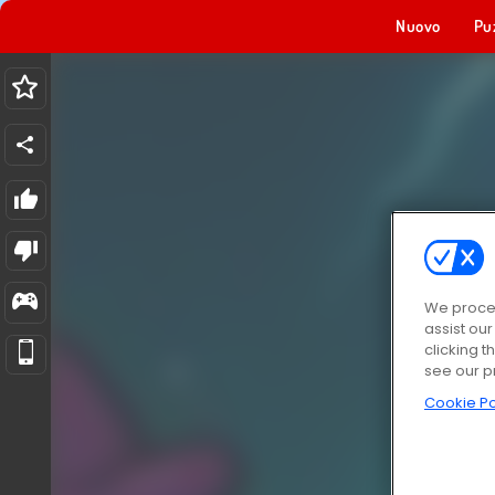
Nuovo
Pu
We proces
assist ou
clicking t
see our p
Cookie Po