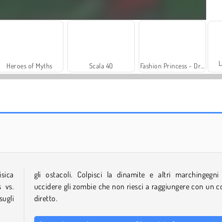
L
Heroes of Myths
Scala 40
Fashion Princess - Dress Up for Girls
Solitaire Social
Trollface Quest: USA 2
isica
gli ostacoli. Colpisci la dinamite e altri marchingegni
 vs.
uccidere gli zombie che non riesci a raggiungere con un c
sugli
diretto.