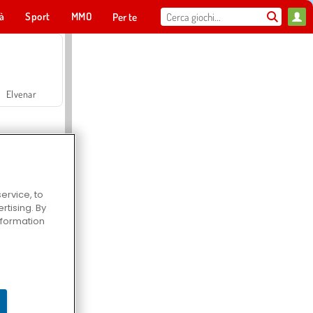
tà
Sport
MMO
Per te
Elvenar
ervice, to
tising. By
Hospital Surgeon Doctor Game
information