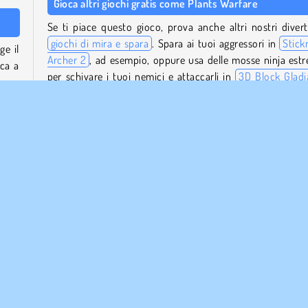
Gioca altri giochi gratis come Plants Warfare
Se ti piace questo gioco, prova anche altri nostri divert
giochi di mira e spara
. Spara ai tuoi aggressori in
Stic
ge il
Archer 2
, ad esempio, oppure usa delle mosse ninja est
cca a
per schivare i tuoi nemici e attaccarli in
3D Block Gladi
Sword Draw
.
anti
Chi ha creato Plants Warfare?
 devi
Plants Warfare
è stato creato da Kiz10.
inea
Quando è stato pubblicato Plants Warfare?
getti
Questo gioco è stato pubblicato l'11 novembre 2025.
oltre
di Mostri
Popolare
Giocatore Singolo
Prova ora!
Zom