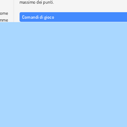
massimo dei punti.
 come
Comandi di gioco
gemme
ielli
Clicca e trascina le icone con il mouse o spostale con il dito
dispositivi touchscreen.
vevi
Prova giochi simili a Jewels Blitz 6
ya ti
Questo gioco è parte di una serie. Se ti sono piaciuti qu
rompicapi, puoi provare i prequel:
Jewels Blitz 4
o più
Jewels Blitz 5
Chi ha sviluppato Jewels Blitz 6?
Jewels Blitz 6 è stato creato da SoftGames.
Per giocare ad altri giochi rompicapo degli stessi sviluppat