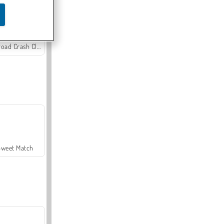
Offroad Crash Climber 4X4
Sweet Match