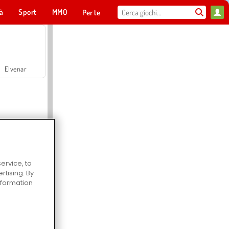
tà
Sport
MMO
Per te
Elvenar
ervice, to
Hospital Surgeon Doctor Game
tising. By
information