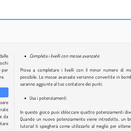
Jewel Royal Saga
Treasures of the Sea
dalle
Completa i livelli con mosse avanzate
iochi
 per
Prova a completare i livelli con il minor numero di m
re.
possibile. Le mosse avanzate verranno convertite in bom
saranno aggiunte al tuo contatore dei punti.
Usa i potenziamenti
ssere
trate
In questo gioco puoi sbloccare quattro potenziamenti dive
re da
Quando un nuovo potenziamento viene introdotto, un b
etare
tutorial ti spiegherà come utilizzarlo al meglio per ottener