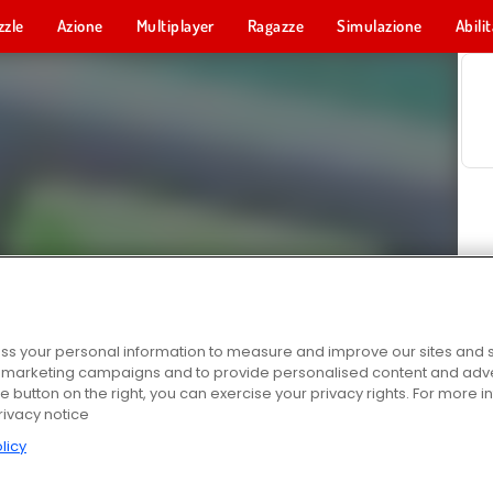
zzle
Azione
Multiplayer
Ragazze
Simulazione
Abili
s your personal information to measure and improve our sites and s
r marketing campaigns and to provide personalised content and adver
he button on the right, you can exercise your privacy rights. For more 
rivacy notice
licy