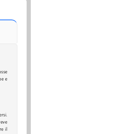
osse
be e
rsi.
reve
e il