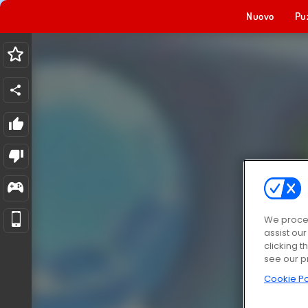
Nuovo
Pu
We proces
assist ou
clicking t
see our p
Cookie Po