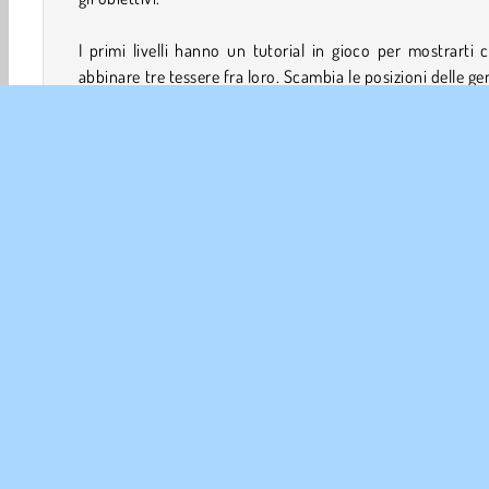
I primi livelli hanno un tutorial in gioco per mostrarti
abbinare tre tessere fra loro. Scambia le posizioni delle 
adiacenti per creare righe e colonne composte da tre gio
identici.
Dopo che esci dal gioco, puoi riprendere da dove a
lasciato. La mappa dei livelli che attraversa la giungla ma
mostrerà dove ti trovi.
Quanti livelli ci sono in Jewels Blitz 6?
Con più di 4000 livelli, Jewels Blitz 6 è ad oggi il gioc
grande della serie.
Consigli per ottenere punti extra su Jewels Blitz
Ottieni e abbina le bombe