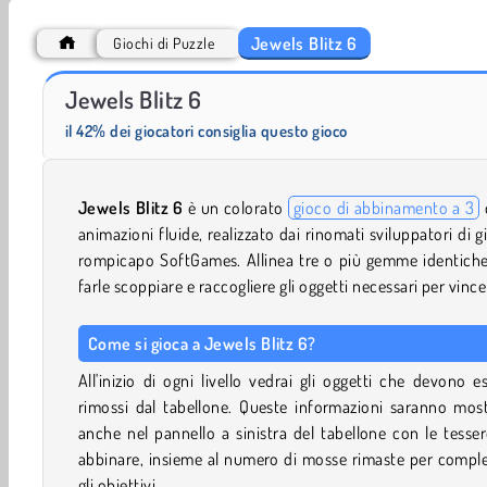
Jewels Blitz 6
Giochi di Puzzle
Jewels Blitz 5
Jewels Blitz 4
Jewels Blitz 6
il 42% dei giocatori consiglia questo gioco
Jewels Blitz 6
è un colorato
gioco di abbinamento a 3
animazioni fluide, realizzato dai rinomati sviluppatori di g
rompicapo SoftGames. Allinea tre o più gemme identiche
farle scoppiare e raccogliere gli oggetti necessari per vince
Come si gioca a Jewels Blitz 6?
All'inizio di ogni livello vedrai gli oggetti che devono e
rimossi dal tabellone. Queste informazioni saranno mos
anche nel pannello a sinistra del tabellone con le tesse
abbinare, insieme al numero di mosse rimaste per compl
gli obiettivi.