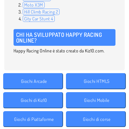
Moto X3M
Hill Climb Racing 2
City Car Stunt 4
CHI HA SVILUPPATO HAPPY RACING
ONLINE?
Happy Racing Online è stato creato da Kiz10.com.
Giochi Arcade
Giochi HTML5
Giochi di Kiz10
Giochi Mobile
Giochi di Piattaforme
Giochi di corse