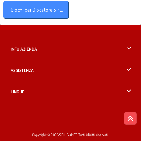
Giochi per Giocatore Singolo
INFO AZIENDA
Condizioni di utilizzo
ASSISTENZA
La nostra tutela della privacy
Aiuto
LINGUE
Cookies
English
Consenso sui Cookie
British English
Copyright © 2026 SPIL GAMES Tutti i diritti riservati.