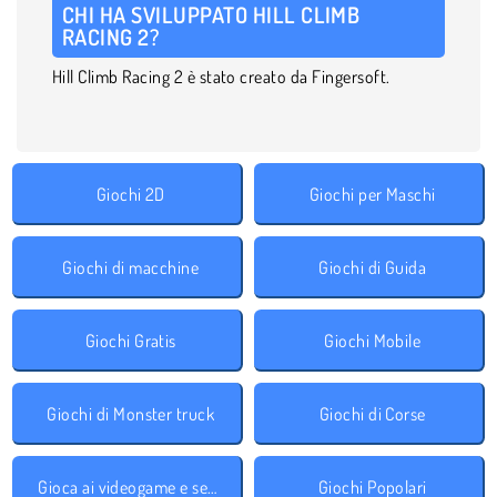
CHI HA SVILUPPATO HILL CLIMB
RACING 2?
Hill Climb Racing 2 è stato creato da Fingersoft.
Giochi 2D
Giochi per Maschi
Giochi di macchine
Giochi di Guida
Giochi Gratis
Giochi Mobile
Giochi di Monster truck
Giochi di Corse
Gioca ai videogame e segui le direttive!
Giochi Popolari