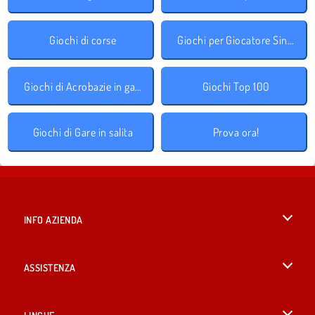
Giochi di corse
Giochi per Giocatore Singolo
Giochi di Acrobazie in gara
Giochi Top 100
Giochi di Gare in salita
Prova ora!
INFO AZIENDA
Condizioni di utilizzo
ASSISTENZA
La nostra tutela della privacy
Aiuto