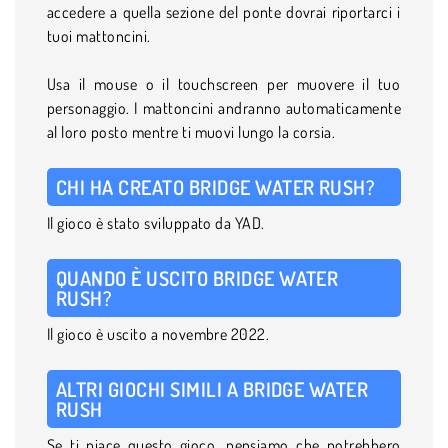
accedere a quella sezione del ponte dovrai riportarci i
tuoi mattoncini.
Usa il mouse o il touchscreen per muovere il tuo
personaggio. I mattoncini andranno automaticamente
al loro posto mentre ti muovi lungo la corsia.
CHI HA CREATO BRIDGE WATER RUSH?
Il gioco è stato sviluppato da YAD.
QUANDO È USCITO BRIDGE WATER
RUSH?
Il gioco è uscito a novembre 2022.
ALTRI GIOCHI SIMILI A BRIDGE WATER
RUSH
Se ti piace questo gioco, pensiamo che potrebbero