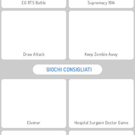
EG RTS Battle
Supremacy 1914
Draw Attack
Keep Zombie Away
GIOCHI CONSIGLIATI
Elvenar
Hospital Surgeon Doctor Game