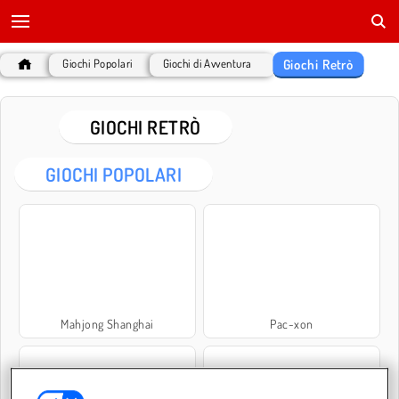
Giochi Retrò
Giochi Popolari
Giochi di Avventura
GIOCHI RETRÒ
GIOCHI POPOLARI
Mahjong Shanghai
Pac-xon