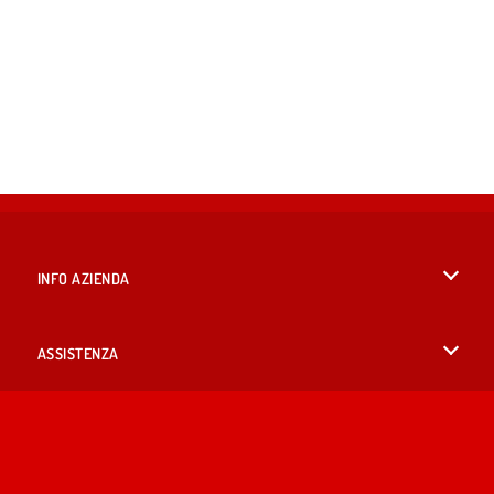
INFO AZIENDA
Condizioni di utilizzo
ASSISTENZA
La nostra tutela della privacy
Aiuto
LINGUE
Cookies
English