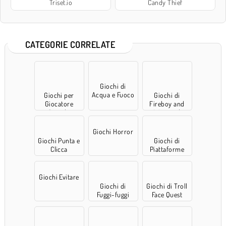
Triset.io
Candy Thief
CATEGORIE CORRELATE
Giochi di
Acqua e Fuoco
Giochi per
Giochi di
Giocatore
Fireboy and
Singolo
Watergirl
Giochi Horror
Giochi Punta e
Giochi di
Clicca
Piattaforme
Giochi Evitare
Giochi di
Giochi di Troll
Fuggi-fuggi
Face Quest