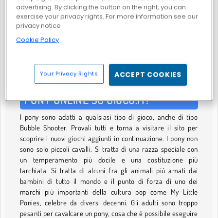
advertising. By clicking the button on the right, you can
exercise your privacy rights. For more information see our
privacy notice
Moda per pony
Il mio pony: gara di equitazione
Cookie Policy
GIOCHI DI PONY
Your Privacy Rights
ACCEPT COOKIES
GIOCA GRATUITAMENTE AI GIOCHI DI
PONY ONLINE SU GIOCO.IT!
I pony sono adatti a qualsiasi tipo di gioco, anche di tipo
Bubble Shooter. Provali tutti e torna a visitare il sito per
scoprire i nuovi giochi aggiunti in continuazione. I pony non
sono solo piccoli cavalli. Si tratta di una razza speciale con
un temperamento più docile e una costituzione più
tarchiata. Si tratta di alcuni fra gli animali più amati dai
bambini di tutto il mondo e il punto di forza di uno dei
marchi più importanti della cultura pop come My Little
Ponies, celebre da diversi decenni. Gli adulti sono troppo
pesanti per cavalcare un pony, cosa che è possibile eseguire