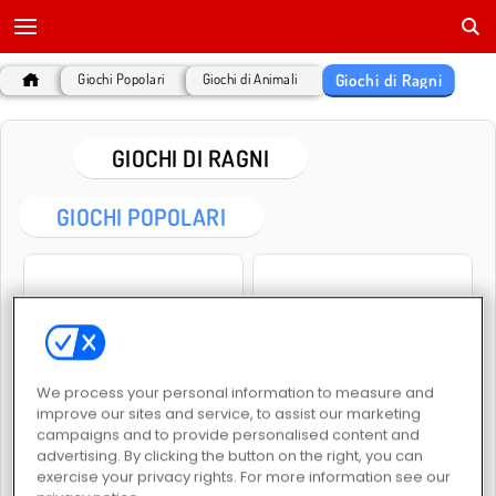
Giochi di Ragni
Giochi Popolari
Giochi di Animali
GIOCHI DI RAGNI
GIOCHI POPOLARI
We process your personal information to measure and
Spider Soli
Spider Solitaire HD
improve our sites and service, to assist our marketing
campaigns and to provide personalised content and
advertising. By clicking the button on the right, you can
exercise your privacy rights. For more information see our