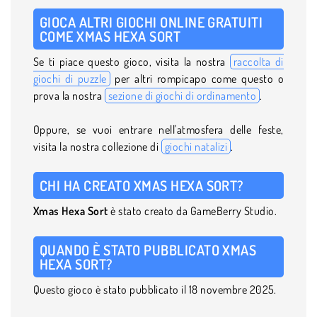
GIOCA ALTRI GIOCHI ONLINE GRATUITI
COME XMAS HEXA SORT
Se ti piace questo gioco, visita la nostra
raccolta di
giochi di puzzle
per altri rompicapo come questo o
prova la nostra
sezione di giochi di ordinamento
.
Oppure, se vuoi entrare nell'atmosfera delle feste,
visita la nostra collezione di
giochi natalizi
.
CHI HA CREATO XMAS HEXA SORT?
Xmas Hexa Sort
è stato creato da GameBerry Studio.
QUANDO È STATO PUBBLICATO XMAS
HEXA SORT?
Questo gioco è stato pubblicato il 18 novembre 2025.