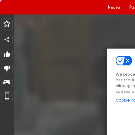
Nuovo
Pu
We proces
assist ou
clicking t
see our p
Cookie Po