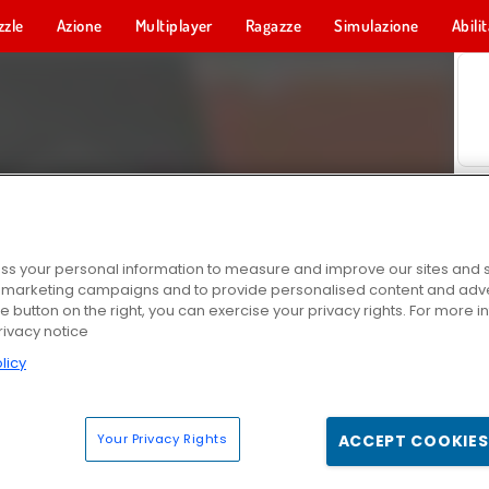
zzle
Azione
Multiplayer
Ragazze
Simulazione
Abili
s your personal information to measure and improve our sites and s
r marketing campaigns and to provide personalised content and adver
he button on the right, you can exercise your privacy rights. For more 
rivacy notice
licy
Your Privacy Rights
ACCEPT COOKIES