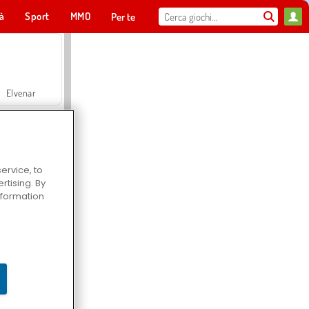
tà
Sport
MMO
Per te
Elvenar
ervice, to
tising. By
Hospital Surgeon Doctor Game
information
Offroad Crash Climber 4X4