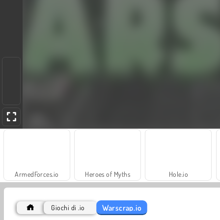
ArmedForces.io
Heroes of Myths
Hole.io
Warscrap.io
Giochi di .io