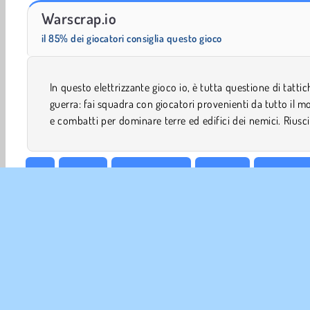
Riot Escape
Merge Race 3D
Warscrap.io
il 85% dei giocatori consiglia questo gioco
In questo elettrizzante gioco io, è tutta questione di tattic
invadere il territorio dei tuoi avversari prima che 
guerra: fai squadra con giocatori provenienti da tutto il 
e combatti per dominare terre ed edifici dei nemici. Riusci
.io
Azione
Punta e spara
Esercito
Battle Roy
Giochi De FPS
Giochi di Uccidere
Multiplayer
Po
INFO 