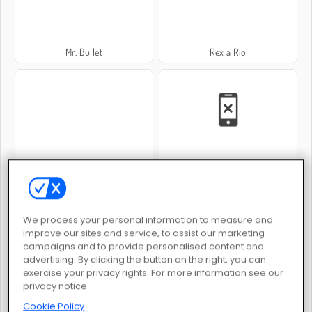
Mr. Bullet
Rex a Rio
Mafia Wars
Time Shooter 2
We process your personal information to measure and
improve our sites and service, to assist our marketing
campaigns and to provide personalised content and
advertising. By clicking the button on the right, you can
exercise your privacy rights. For more information see our
Guerre tra bande: spara per uccidere
Jeff the Killer
privacy notice
Cookie Policy