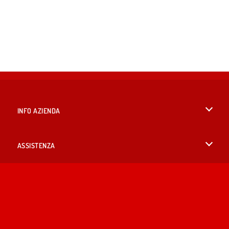
INFO AZIENDA
Condizioni di utilizzo
ASSISTENZA
La nostra tutela della privacy
Aiuto
LINGUE
Cookies
English