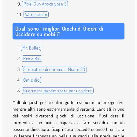
Pixel Gun Apocalypse 3
Warscrap.io
Quali sono i migliori Giochi di Giochi di
Uccidere su mobili?
Mr. Bullet
Rex a Rio
Simulatore di crimine a Miami 3D
Omicidio
Guerre tra bande: spara per uccidere
Molti di questi giochi online gratuiti sono molto impegnativi,
mentre altri sono estremamente divertenti. Lanciati in uno
dei nostri divertenti giochi di uccisione. Puoi dare il
tormento a un odioso pupazzo o fare squadra con un
possente dinosauro. Scopri cosa succede quando ti unisci a
un feroce tirannosauro nella sua caccia alla preda per le