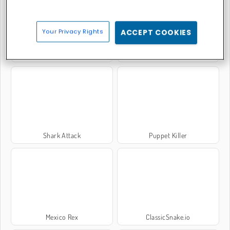
Your Privacy Rights
ACCEPT COOKIES
Pixel Gun Apocalypse 3
Warscrap.io
Shark Attack
Puppet Killer
Mexico Rex
ClassicSnake.io