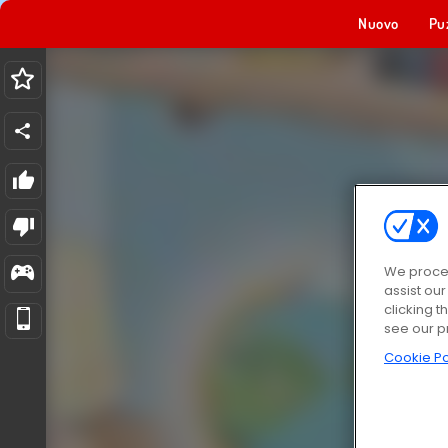
Nuovo
Pu
We proces
assist ou
clicking t
see our p
Cookie Po