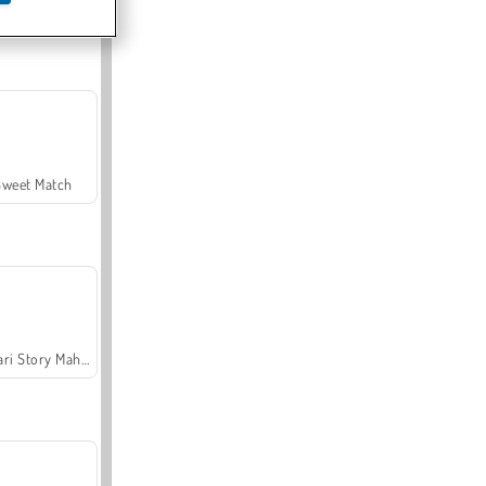
Offroad Crash Climber 4X4
Sweet Match
Safari Story Mahjong