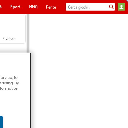
tà
Sport
MMO
Per te
Elvenar
ervice, to
tising. By
Hospital Surgeon Doctor Game
information