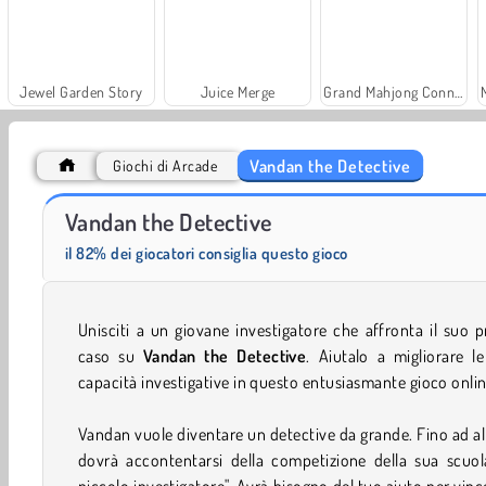
Jewel Garden Story
Juice Merge
Grand Mahjong Connect
Vandan the Detective
Giochi di Arcade
Trollface Quest: USA 2
Farm Merge Valley
Vandan the Detective
il 82% dei giocatori consiglia questo gioco
Unisciti a un giovane investigatore che affronta il suo 
caso su
Vandan the Detective
. Aiutalo a migliorare l
capacità investigative in questo entusiasmante gioco onlin
Vandan vuole diventare un detective da grande. Fino ad al
dovrà accontentarsi della competizione della sua scuola