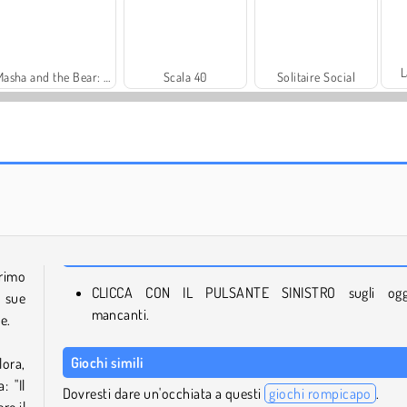
L
Masha and the Bear: Meadows
Scala 40
Solitaire Social
Harvest Honors
Royal Story
primo
CLICCA CON IL PULSANTE SINISTRO sugli ogge
e sue
mancanti.
e.
Giochi simili
lora,
: "Il
Dovresti dare un'occhiata a questi
giochi rompicapo
.