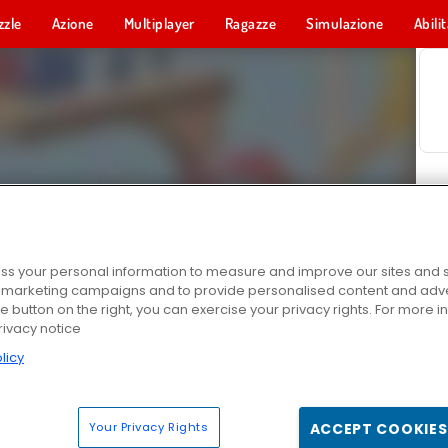
zzle
Azione
Multiplayer
Ragazze
Simulazione
Abili
s your personal information to measure and improve our sites and s
r marketing campaigns and to provide personalised content and adver
he button on the right, you can exercise your privacy rights. For more 
rivacy notice
licy
Your Privacy Rights
ACCEPT COOKIES