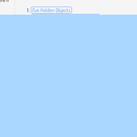
re il
Fun Hidden Objects
Day at School: My Teacher Games
Save the Girl
Dumb Ways to Die: Original
ione
tanza
Chi ha sviluppato Vandan the Detective?
Vandan the Detective è stato creato da Lof Games.
bile
Puzzle
AZIENDA
ASSISTENZA