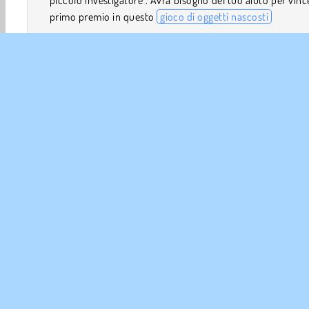
piccolo investigatore". Avrà bisogno del tuo aiuto per vince
primo premio in questo
gioco di oggetti nascosti
Come si gioca a Vandan the Detective?
Unisciti a Vandan mentre prova a vincere una competiz
nella sua scuola. Dovrà trovare tutti gli oggetti in ogni s
prima che scada il tempo.
Comandi di gioco
Arcade
Ragazze
Oggetti Nascosti
HTML5
Mo
INFO 