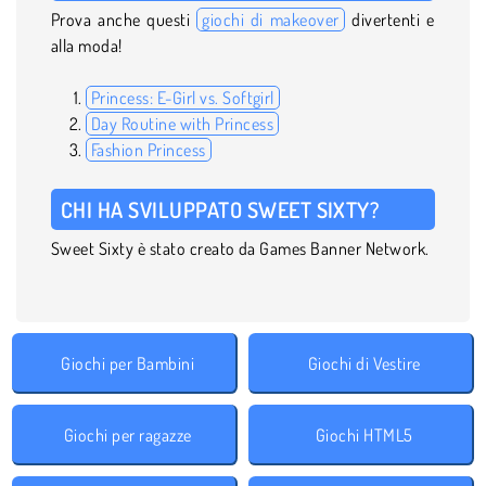
Prova anche questi
giochi di makeover
divertenti e
alla moda!
Princess: E-Girl vs. Softgirl
Day Routine with Princess
Fashion Princess
CHI HA SVILUPPATO SWEET SIXTY?
Sweet Sixty è stato creato da Games Banner Network.
Giochi per Bambini
Giochi di Vestire
Giochi per ragazze
Giochi HTML5