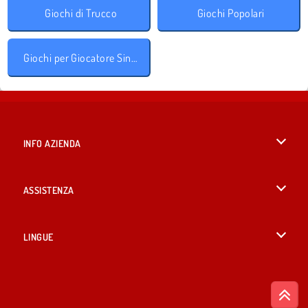
Giochi di Trucco
Giochi Popolari
Giochi per Giocatore Singolo
INFO AZIENDA
Condizioni di utilizzo
ASSISTENZA
La nostra tutela della privacy
Aiuto
LINGUE
Cookies
English
Consenso sui Cookie