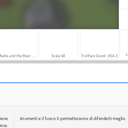
L
Masha and the Bear: Meadows
Scala 40
Trollface Quest: USA 2
Farm Merge Valley
Solitaire Social
ione
strumenti e il fuoco ti permetteranno di difenderti meglio.
iosa.