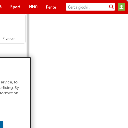
tà
Sport
MMO
Per te
Elvenar
ervice, to
tising. By
Hospital Surgeon Doctor Game
information