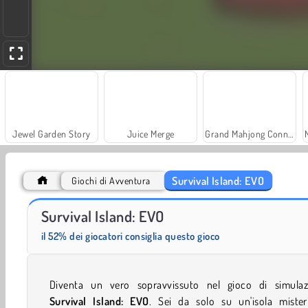
Jewel Garden Story
Juice Merge
Grand Mahjong Connect
Survival Island: EVO
Giochi di Avventura
Heroes of Myths
Fashion Princess - Dress Up for Girls
Survival Island: EVO
il 52% dei giocatori consiglia questo gioco
Diventa un vero sopravvissuto nel gioco di simulaz
Survival Island: EVO
. Sei da solo su un'isola mister