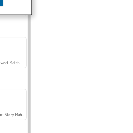
Offroad Crash Climber 4X4
Sweet Match
Safari Story Mahjong