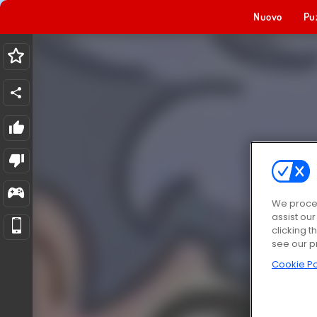
Nuovo
Pu
We proces
assist ou
clicking t
see our p
Cookie Po