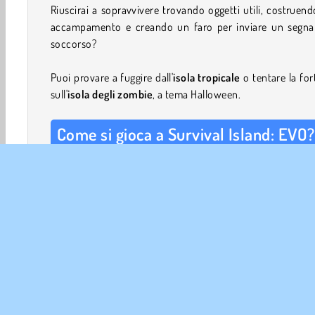
Riuscirai a sopravvivere trovando oggetti utili, costruen
accampamento e creando un faro per inviare un segnal
soccorso?
Puoi provare a fuggire dall'
isola tropicale
o tentare la fo
sull'
isola degli zombie
, a tema Halloween.
Come si gioca a Survival Island: EVO?
Di giorno puoi cercare sull'isola materiali utili come le
pietra. Assicurati di raccogliere anche bacche e carote.
catturare granchi e pesci e arrostirli sul fuoco.
Nel tuo accampamento potrai creare un banco da lavoro,
tenda e così via. Potrai anche creare alcuni strumenti
dimenticare di cercare sulla costa gli oggetti spiaggiat
puoi utilizzare.
Di notte, torna di corsa al tuo falò e accendi qualche c