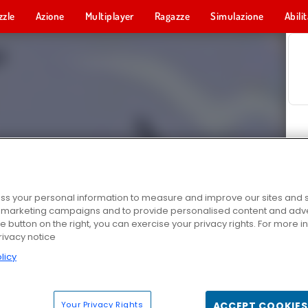
zzle
Azione
Multiplayer
Ragazze
Simulazione
Abili
s your personal information to measure and improve our sites and s
r marketing campaigns and to provide personalised content and adver
he button on the right, you can exercise your privacy rights. For more 
rivacy notice
licy
Your Privacy Rights
ACCEPT COOKIES