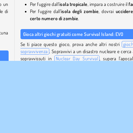
do un
Per fuggire dall'
isola tropicale
, impara a costruire il
fa
e di
Per fuggire dall'
isola degli zombie
, dovrai
uccider
certo numero di zombie
.
rtuna
Gioca altri giochi gratuiti come Survival Island: EVO
Se ti piace questo gioco, prova anche altri nostri
gioch
sopravvivenza
. Sopravvivi a un disastro nucleare e cerca a
sopravvissuti in
Nuclear Day Survival
, supera l'apocal
zombie in
Dead Zed
o costruisci una nuova vita su un'i
gno e
tropicale in
Tropical Merge
.
 Puoi
Chi ha creato Survival Island: EVO?
 una
Survival Island: EVO
è stato creato da YAD.
. Non
i che
Quando è stato pubblicato Survival Island: EVO è stato
pubblicato?
Questo gioco è stato pubblicato il 21 ottobre 2025.
eppo.