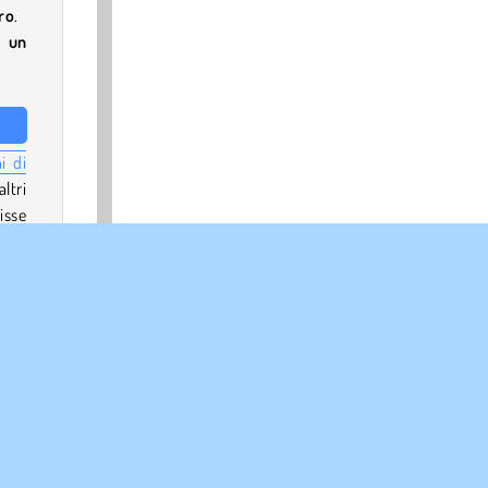
ro
.
e un
i di
ltri
isse
sola