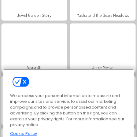
Jewel Garden Story
Masha and the Bear: Meadows
Scala 40
Juice Merge
We process your personal information to measure and
improve our sites and service, to assist our marketing
campaigns and to provide personalised content and
advertising. By clicking the button on the right, you can
exercise your privacy rights. For more information see our
Grand Mahjong Connect
Fashion Princess - Dress Up for Girls
privacy notice
Cookie Policy