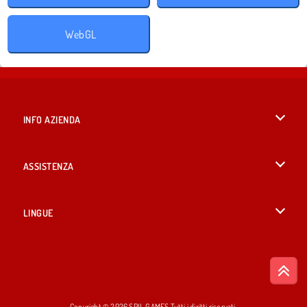
WebGL
INFO AZIENDA
Condizioni di utilizzo
ASSISTENZA
La nostra tutela della privacy
Aiuto
LINGUE
Cookies
English
Consenso sui Cookie
British English
Copyright © 2026 SPIL GAMES Tutti i diritti riservati.