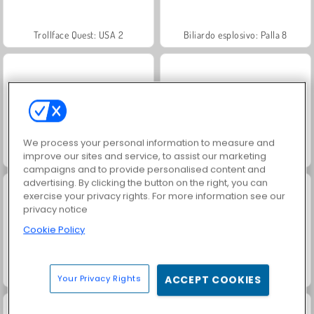
Trollface Quest: USA 2
Biliardo esplosivo: Palla 8
We process your personal information to measure and
Pool 8 Ball Mania
Pool Mania
improve our sites and service, to assist our marketing
campaigns and to provide personalised content and
advertising. By clicking the button on the right, you can
exercise your privacy rights. For more information see our
privacy notice
Cookie Policy
Jewel Garden Story
8 Ball Pool
Your Privacy Rights
ACCEPT COOKIES