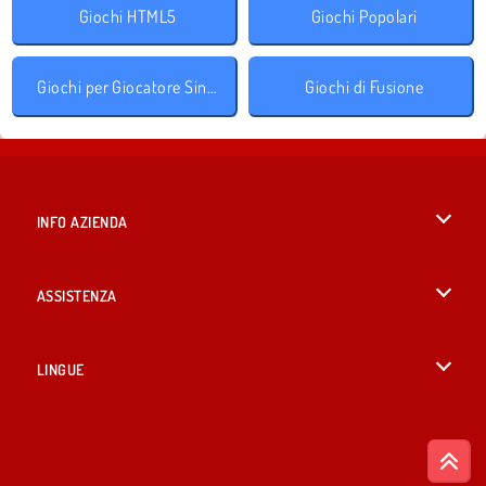
Giochi HTML5
Giochi Popolari
Giochi per Giocatore Singolo
Giochi di Fusione
INFO AZIENDA
Condizioni di utilizzo
ASSISTENZA
La nostra tutela della privacy
Aiuto
LINGUE
Cookies
English
Consenso sui Cookie