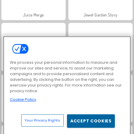
Juice Merge
Jewel Garden Story
We process your personal information to measure and
Grand Mahjong Connect
Trollface Quest: USA 2
improve our sites and service, to assist our marketing
campaigns and to provide personalised content and
advertising. By clicking the button on the right, you can
exercise your privacy rights. For more information see our
privacy notice
Cookie Policy
Fashion Princess - Dress Up for Girls
Farm Merge Valley
Your Privacy Rights
ACCEPT COOKIES