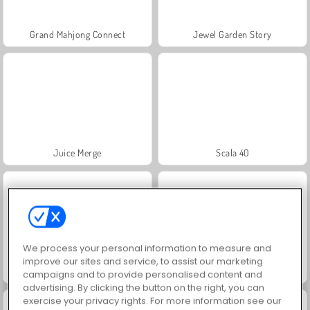
Grand Mahjong Connect
Jewel Garden Story
Juice Merge
Scala 40
We process your personal information to measure and
improve our sites and service, to assist our marketing
Solitaire Social
Trollface Quest: USA 2
campaigns and to provide personalised content and
advertising. By clicking the button on the right, you can
exercise your privacy rights. For more information see our