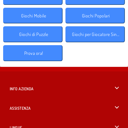
Giochi Mobile
Giochi Popolari
Giochi di Puzzle
Giochi per Giocatore Singolo
Prova ora!
INFO AZIENDA
Condizioni di utilizzo
ASSISTENZA
La nostra tutela della privacy
Aiuto
LINGUE